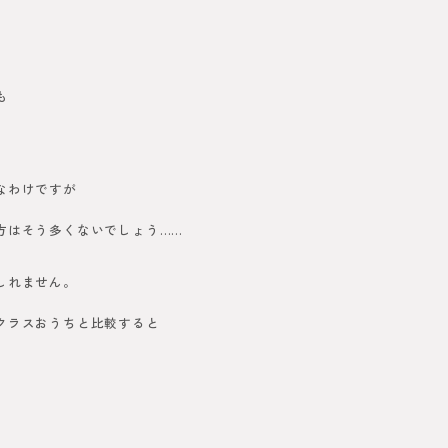
も
なわけですが
方はそう多くないでしょう……
しれません。
クラスおうちと比較すると
。