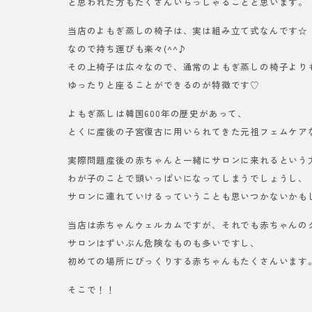
と思われた方もたくさんいらっしゃることと思います。
当店のよもぎ蒸しの椅子は、実は組み立て式なんです☆
なので持ち運びも楽々(^^♪
その上椅子は広々なので、通常のよもぎ蒸しの椅子より
ゆったりと座ることができるのが特徴です♡
よもぎ蒸しは韓国600年の歴史があって、
とくに産後の子宮復古に用いられてきた元祖フェムケア
実際問題産後の赤ちゃんと一緒にサロンに来れるという
わが子のことで頭いっぱいになってしまうでしょうし、
サロンに連れていけるっていうことも思いつかないかも
当店は赤ちゃんウェルカムですが、それでも赤ちゃんの
サロンはずいぶん危険なものも多いですし、
初めての場所にびっくりする赤ちゃんもたくさんいます
そこで！！