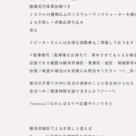
陰陽五行体質診断つき
ミネラル30種類以上のミネラルバランスウォーターを鍋内
よもぎ蒸し一式物品持ち込み
含む
リピーターさんにはお得な回数券もご用意しております
+駐車場代（駐車場をお持ちで、停めさせてもらえる場
出張できる範囲は横浜市緑区・青葉区・旭区 相模原市
出張ご希望の場合はお気軽にお問合せください ^^) _旦~
毎日の子育ての中に自分の身体のことに目を向けられる
自分へのご褒美時間を設けませんか？(*^-^*)
Totonou♡はがんばるママ応援サロンです☆
横浜市緑区でよもぎ蒸しと言えば