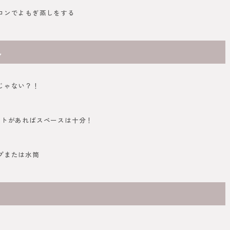
ロンでよもぎ蒸しをする
ん
じゃない？！
ントがあればスペースは十分！
プまたは水筒
？