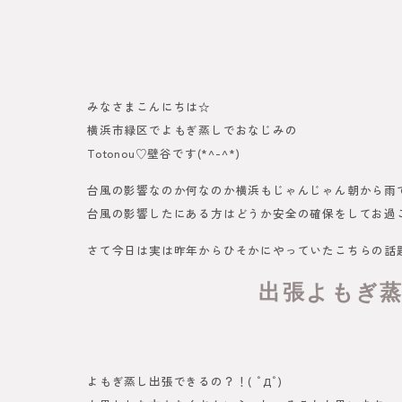
みなさまこんにちは☆
横浜市緑区でよもぎ蒸しでおなじみの
Totonou♡壁谷です(*^-^*)
台風の影響なのか何なのか横浜もじゃんじゃん朝から雨です
台風の影響したにある方はどうか安全の確保をしてお過
さて今日は実は昨年からひそかにやっていたこちらの話
出張よもぎ
よもぎ蒸し出張できるの？！( ﾟДﾟ)