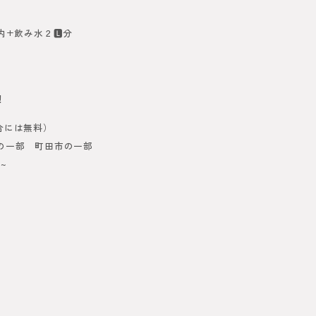
+飲み水２🅻分
！
合には無料）
の一部 町田市の一部
~